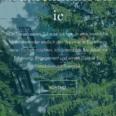
ie
Ob Sie ein neues Zuhause suchen, in eine Immobilie
investieren oder endlich den Traum vom Eigenheim
verwirklichen möchten: Ich unterstütze Sie dabei mit
Erfahrung, Engagement und einem Gespür für
Immobilien mit Potenzial.
KONTAKT