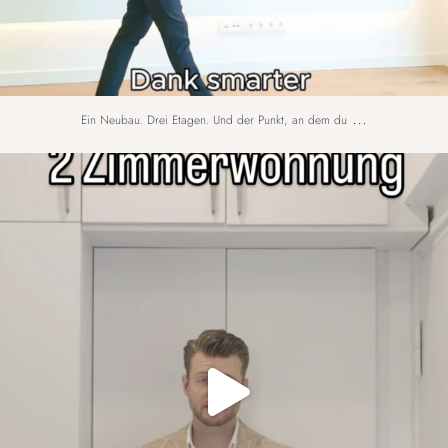
...
Ein Neubau. Drei Etagen. Und der Punkt, an dem du
Kernsaniert in Berlin-Schmargendorf.
Zwei
...
8
0