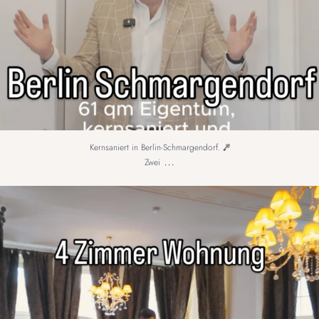
Kernsaniert in Berlin-Schmargendorf.
...
Zwei
Großzügiges Wohnen in Berlin-Steglitz
4
...
10
1