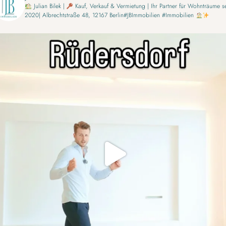
Julian Bilek |
Kauf, Verkauf & Vermietung | Ihr Partner für Wohnträume se
2020| Albrechtstraße 48, 12167 Berlin#JBImmobilien #Immobilien
Ein Neubau. Drei Etagen. Und der Punkt, an dem du
...
8
0