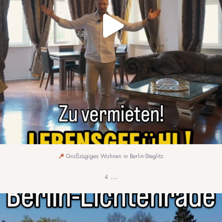
Großzügiges Wohnen in Berlin-Steglitz
...
4
Die Lage, über die Berlin noch nicht spricht.
...
7
1