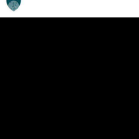
Als Immobilienmakler-Team in Berlin stehen wir
Ihnen kompetent und zuverlässig beim Kauf,
Verkauf sowie bei der Vermietung Ihrer
Immobilie zur Seite.