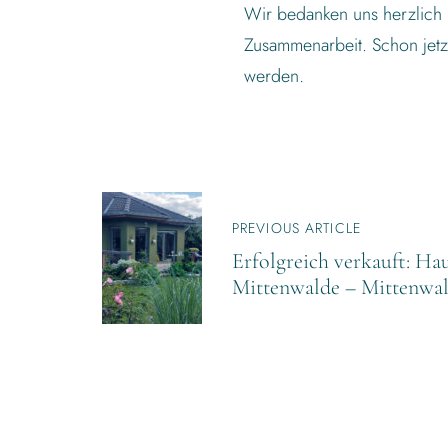
Wir bedanken uns herzlich 
Zusammenarbeit. Schon jetzt
werden.
B
E
PREVIOUS ARTICLE
I
Erfolgreich verkauft: Ha
T
Mittenwalde – Mittenwal
R
A
G
S
N
A
V
I