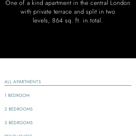
One of a kind apartment in the central London
with private terrace and split in two
levels, 864 sq. ft. in total.
ALL APARTMENTS
1 BEDROOM
2 BEDROOMS
3 BEDROOMS