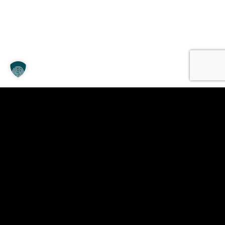
Als Immobilienmakler-Team in Berlin stehen wir Ihnen
kompetent und zuverlässig beim Kauf, Verkauf sowie bei
der Vermietung Ihrer Immobilie zur Seite.